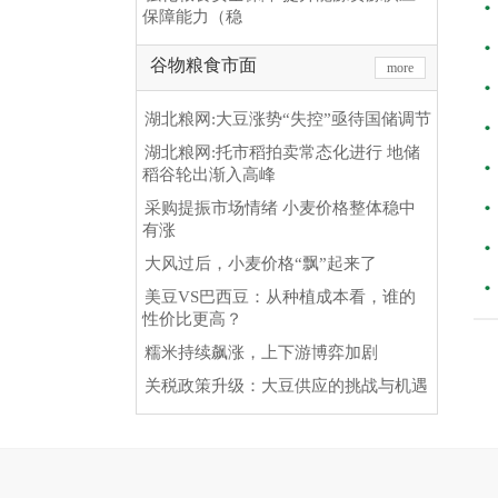
保障能力（稳
谷物粮食市面
more
湖北粮网:大豆涨势“失控”亟待国储调节
湖北粮网:托市稻拍卖常态化进行 地储
稻谷轮出渐入高峰
采购提振市场情绪 小麦价格整体稳中
有涨
大风过后，小麦价格“飘”起来了
美豆VS巴西豆：从种植成本看，谁的
性价比更高？
糯米持续飙涨，上下游博弈加剧
关税政策升级：大豆供应的挑战与机遇