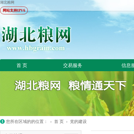
湖北粮网
网站支持IPV6
首 页
交易服务
信息
您所在区域的的位置： ›
首 页
›
党的建设