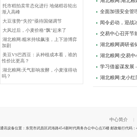
湖北粮网:湖北粮
托市稻拍卖常态化进行 地储稻谷轮出
全面加强安全管
渐入高峰
大豆涨势“失控”亟待国储调节
闻令必动，迎战
大风过后，小麦价格“飘”起来了
交易中心召开节
湖北粮网:糯米持续飙涨，上下游博弈
湖北粮网调研省
加剧
美豆VS巴西豆：从种植成本看，谁的
湖北粮网:交易
性价比更高？
学习借鉴谋发展
湖北粮网:天气影响发酵，小麦涨得动
吗？
湖北粮网:龙小
中心简介
|
通讯设备位置：东莞市武昌区武珞路45-6新时代商务办公中心点35楼 邮政银行代码：4